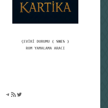
ÇEVİRİ DURUMU
( SNES )
ROM YAMALAMA ARACI
Telegram
RSS akışı
Twitter