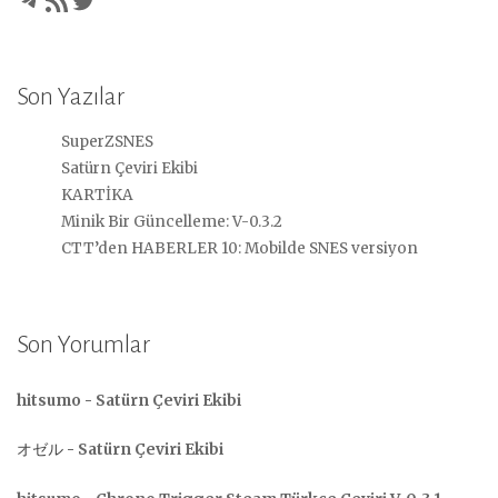
Son Yazılar
SuperZSNES
Satürn Çeviri Ekibi
KARTİKA
Minik Bir Güncelleme: V-0.3.2
CTT’den HABERLER 10: Mobilde SNES versiyon
Son Yorumlar
hitsumo
-
Satürn Çeviri Ekibi
オゼル
-
Satürn Çeviri Ekibi