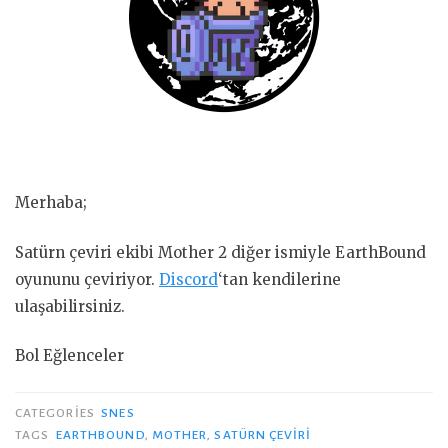
Merhaba;
Satürn çeviri ekibi Mother 2 diğer ismiyle EarthBound
oyununu çeviriyor.
Discord
‘tan kendilerine
ulaşabilirsiniz.
Bol Eğlenceler
CATEGORIES
SNES
TAGS
EARTHBOUND
,
MOTHER
,
SATÜRN ÇEVIRI