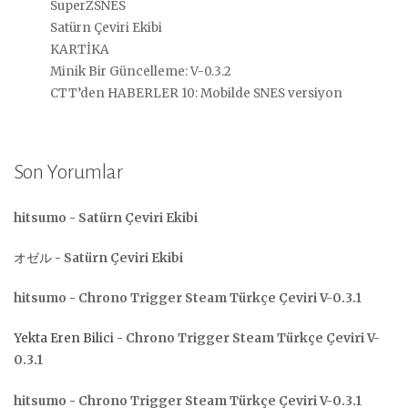
SuperZSNES
Satürn Çeviri Ekibi
KARTİKA
Minik Bir Güncelleme: V-0.3.2
CTT’den HABERLER 10: Mobilde SNES versiyon
Son Yorumlar
hitsumo
-
Satürn Çeviri Ekibi
オゼル
-
Satürn Çeviri Ekibi
hitsumo
-
Chrono Trigger Steam Türkçe Çeviri V-0.3.1
Yekta Eren Bilici
-
Chrono Trigger Steam Türkçe Çeviri V-
0.3.1
hitsumo
-
Chrono Trigger Steam Türkçe Çeviri V-0.3.1