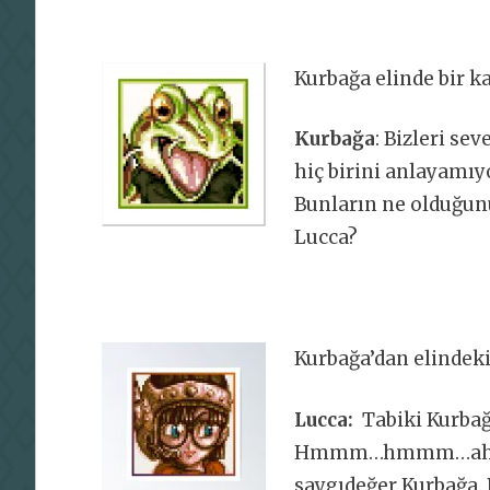
Kurbağa elinde bir ka
Kurbağa
: Bizleri se
hiç birini anlayamıy
Bunların ne olduğun
Lucca?
Kurbağa’dan elindeki 
Lucca:
Tabiki Kurbağa
Hmmm…hmmm…ah tabi
saygıdeğer Kurbağa. B