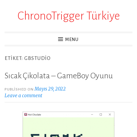
ChronoTrigger Türkiye
Skip
to
content
MENU
ETIKET:
GBSTUDIO
Sıcak Çikolata – GameBoy Oyunu
Mayıs 29, 2022
PUBLISHED ON
Leave a comment