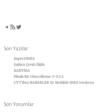
Telegram
RSS akışı
Twitter
Son Yazılar
SuperZSNES
Satürn Çeviri Ekibi
KARTİKA
Minik Bir Güncelleme: V-0.3.2
CTT’den HABERLER 10: Mobilde SNES versiyon
Son Yorumlar