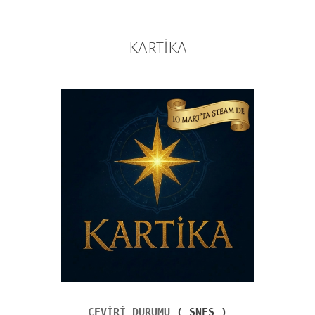
KARTİKA
ÇEVİRİ DURUMU
( SNES )