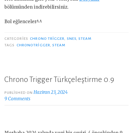
bölümünden indirebilirsiniz.
Bol eğlenceler^^
CATEGORIES
CHRONO TRIGGER
,
SNES
,
STEAM
TAGS
CHRONOTRIGGER
,
STEAM
Chrono Trigger Türkçeleştirme 0.9
Haziran 23, 2024
PUBLISHED ON
9 Comments
Merhaba 2024 yılında yeni bir çeviri ( öncekinden 9