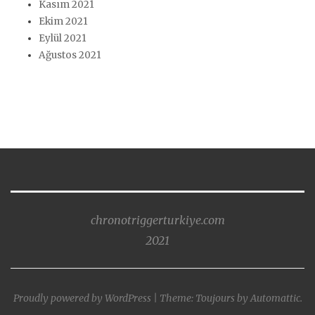
Kasım 2021
Ekim 2021
Eylül 2021
Ağustos 2021
chronotriggerturkiye.com
2021
Proudly powered by WordPress
|
Theme: Toujours by
Automattic
.