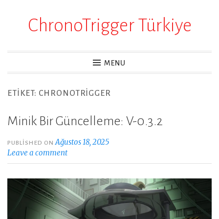
ChronoTrigger Türkiye
Skip
to
content
MENU
ETIKET:
CHRONOTRIGGER
Minik Bir Güncelleme: V-0.3.2
Ağustos 18, 2025
PUBLISHED ON
Leave a comment