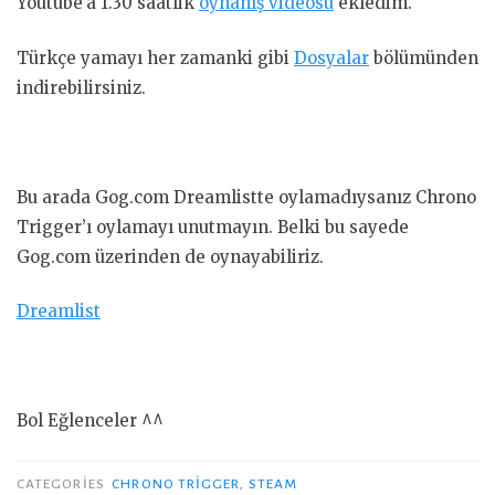
Youtube’a 1.30 saatlik
oynanış videosu
ekledim.
Türkçe yamayı her zamanki gibi
Dosyalar
bölümünden
indirebilirsiniz.
Bu arada Gog.com Dreamlistte oylamadıysanız Chrono
Trigger’ı oylamayı unutmayın. Belki bu sayede
Gog.com üzerinden de oynayabiliriz.
Dreamlist
Bol Eğlenceler ^^
CATEGORIES
CHRONO TRIGGER
,
STEAM