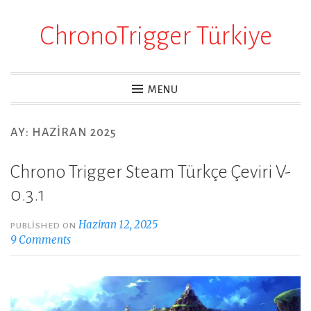
ChronoTrigger Türkiye
Skip
to
content
MENU
AY:
HAZIRAN 2025
Chrono Trigger Steam Türkçe Çeviri V-
0.3.1
Haziran 12, 2025
PUBLISHED ON
9 Comments