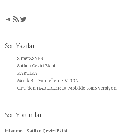
Telegram
RSS akışı
Twitter
Son Yazılar
SuperZSNES
Satürn Çeviri Ekibi
KARTİKA
Minik Bir Güncelleme: V-0.3.2
CTT’den HABERLER 10: Mobilde SNES versiyon
Son Yorumlar
hitsumo
-
Satürn Çeviri Ekibi