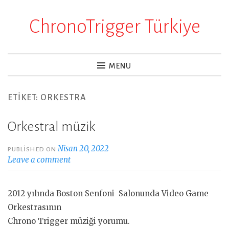
ChronoTrigger Türkiye
Skip
to
content
MENU
ETIKET:
ORKESTRA
Orkestral müzik
Nisan 20, 2022
PUBLISHED ON
Leave a comment
2012 yılında Boston Senfoni Salonunda Video Game
Orkestrasının
Chrono Trigger müziği yorumu.