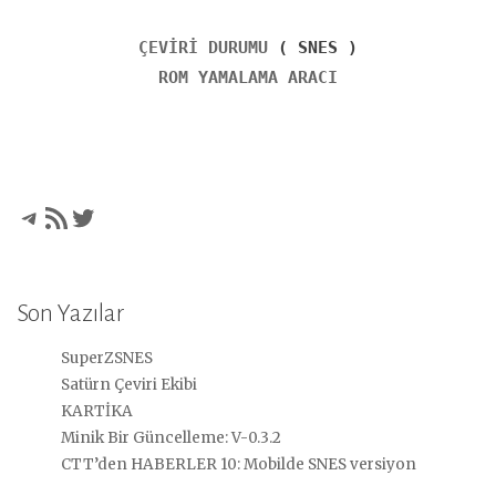
ÇEVİRİ DURUMU
( SNES )
ROM YAMALAMA ARACI
Telegram
RSS akışı
Twitter
Son Yazılar
SuperZSNES
Satürn Çeviri Ekibi
KARTİKA
Minik Bir Güncelleme: V-0.3.2
CTT’den HABERLER 10: Mobilde SNES versiyon