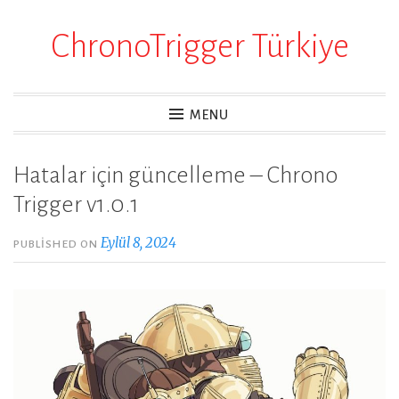
ChronoTrigger Türkiye
Skip
to
content
MENU
Hatalar için güncelleme – Chrono
Trigger v1.0.1
Eylül 8, 2024
PUBLISHED ON