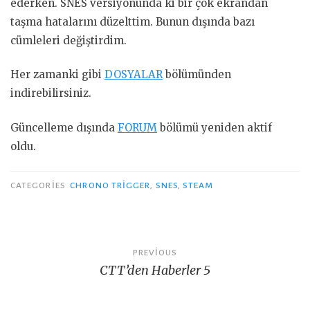
ederken. SNES versiyonunda ki bir çok ekrandan
taşma hatalarını düzelttim. Bunun dışında bazı
cümleleri değiştirdim.
Her zamanki gibi
DOSYALAR
bölümünden
indirebilirsiniz.
Güncelleme dışında
FORUM
bölümü yeniden aktif
oldu.
CATEGORIES
CHRONO TRIGGER
,
SNES
,
STEAM
Yazı
PREVIOUS
CTT’den Haberler 5
gezinmesi