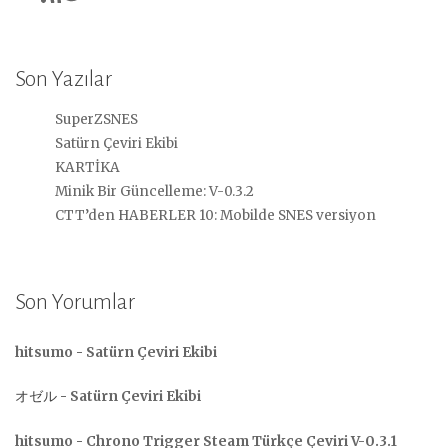
Son Yazılar
SuperZSNES
Satürn Çeviri Ekibi
KARTİKA
Minik Bir Güncelleme: V-0.3.2
CTT’den HABERLER 10: Mobilde SNES versiyon
Son Yorumlar
hitsumo
-
Satürn Çeviri Ekibi
オゼル
-
Satürn Çeviri Ekibi
hitsumo
-
Chrono Trigger Steam Türkçe Çeviri V-0.3.1