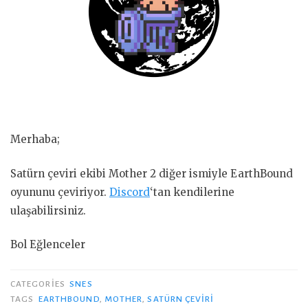
Merhaba;
Satürn çeviri ekibi Mother 2 diğer ismiyle EarthBound
oyununu çeviriyor.
Discord
‘tan kendilerine
ulaşabilirsiniz.
Bol Eğlenceler
CATEGORIES
SNES
TAGS
EARTHBOUND
,
MOTHER
,
SATÜRN ÇEVIRI