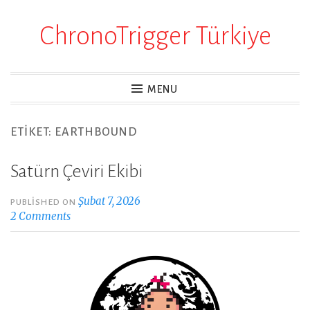
ChronoTrigger Türkiye
Skip
to
content
MENU
ETIKET:
EARTHBOUND
Satürn Çeviri Ekibi
Şubat 7, 2026
PUBLISHED ON
2 Comments