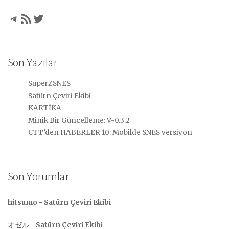
Telegram
RSS akışı
Twitter
Son Yazılar
SuperZSNES
Satürn Çeviri Ekibi
KARTİKA
Minik Bir Güncelleme: V-0.3.2
CTT’den HABERLER 10: Mobilde SNES versiyon
Son Yorumlar
hitsumo
-
Satürn Çeviri Ekibi
オゼル
-
Satürn Çeviri Ekibi