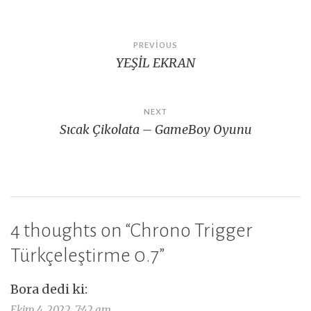
Yazı
PREVIOUS
YEŞİL EKRAN
gezinmesi
NEXT
Sıcak Çikolata – GameBoy Oyunu
4 thoughts on “
Chrono Trigger
Türkçeleştirme 0.7
”
Bora
dedi ki:
Ekim 4, 2022, 7:42 am