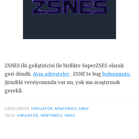
ZSNES iki geliştiricisi ile birlikte SuperZSES olarak
geri döndü.
Aynı adresteler
. ZSNE’te bug
bulunmuştu.
Şimdiki versiyonunda var mı, yok mu araştırmak
gerekli.
CATEGORIES
EMÜLATÖR
,
NINTENDO
,
SNES
TAGS
EMULATOR
,
NINTENDO
,
SNES