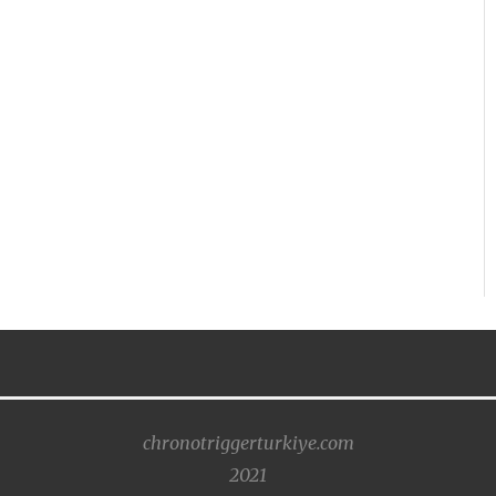
chronotriggerturkiye.com
2021