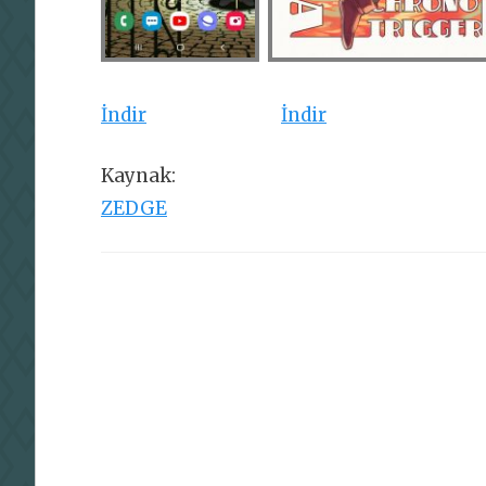
İndir
İndir
Kaynak:
ZEDGE