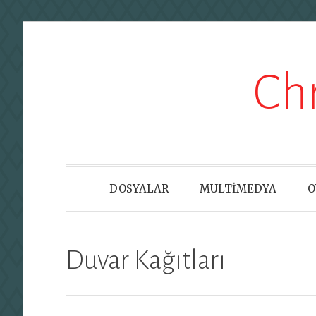
Skip
Ch
to
content
DOSYALAR
MULTİMEDYA
O
Duvar Kağıtları