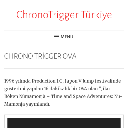
ChronoTrigger Türkiye
Skip
to
content
MENU
CHRONO TRİGGER OVA
1996 yılında Production I.G, Japon V Jump festivalinde
gösterimi yapılan 16 dakikalık bir OVA olan “Jikū
Bōken Nūmamonjā – Time and Space Adventures: Nu-
Mamonja yayınlandı.
Video
oynatıcı